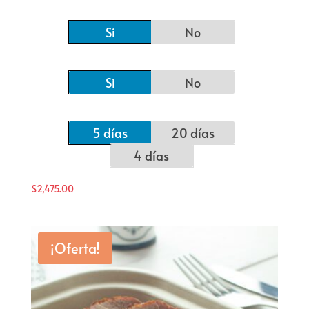
Si
No
Si
No
5 días
20 días
4 días
$
2,475.00
¡Oferta!