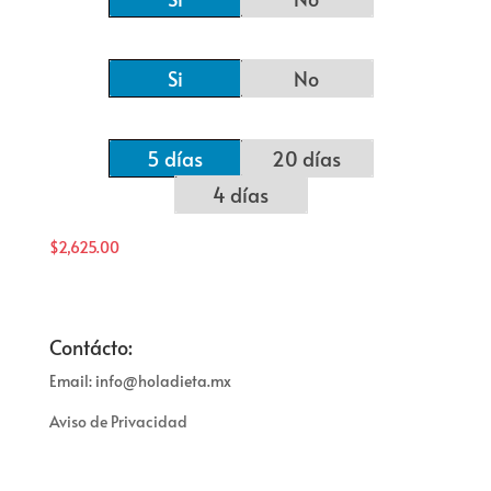
Si
No
5 días
20 días
4 días
$
2,625.00
Contácto:
Email: info@holadieta.mx
Aviso de Privacidad