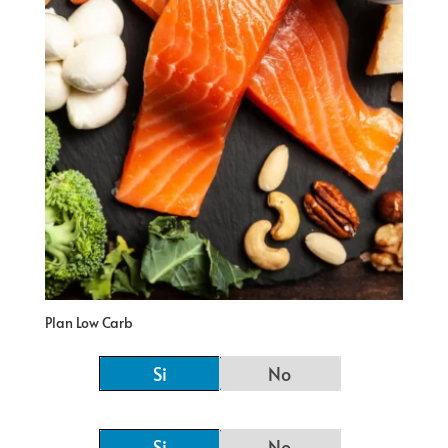
Plan Low Carb
Si
No
Si
No